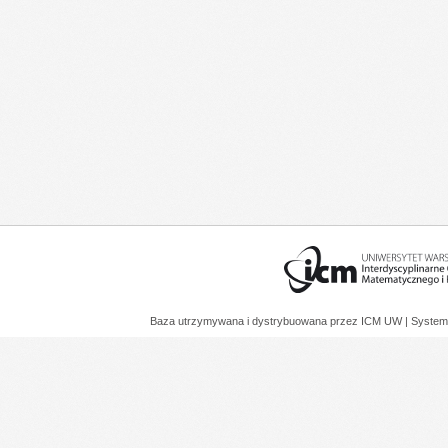
Baza utrzymywana i dystrybuowana przez
ICM UW
| System