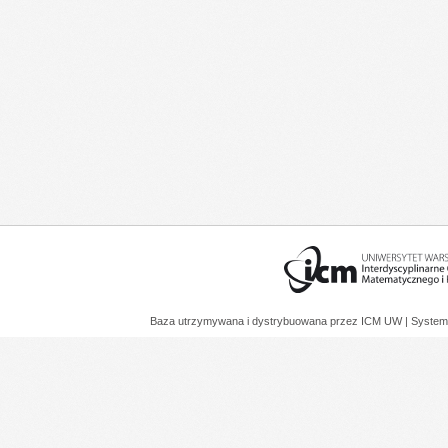
Baza utrzymywana i dystrybuowana przez
ICM UW
| System