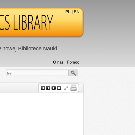
PL
|
EN
nowej Bibliotece Nauki.
O nas
Pomoc
test