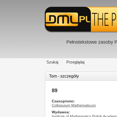
Pełnotekstowe zasoby P
Szukaj
Przeglądaj
Tom - szczegóły
89
Czasopismo
Colloquium Mathematicum
Wydawca
Institute of Mathematics Polish Academ