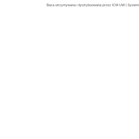
Baza utrzymywana i dystrybuowana przez
ICM UW
| System