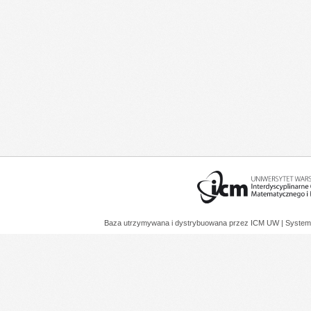
Baza utrzymywana i dystrybuowana przez
ICM UW
| System