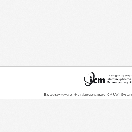
Baza utrzymywana i dystrybuowana przez
ICM UW
| System