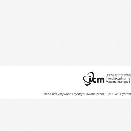
Baza utrzymywana i dystrybuowana przez
ICM UW
| System