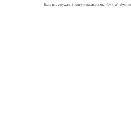
Baza utrzymywana i dystrybuowana przez
ICM UW
| System