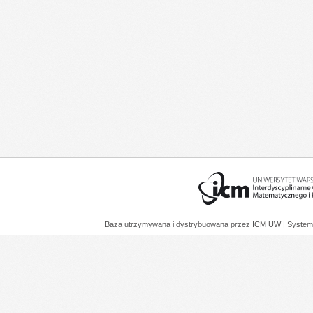
Baza utrzymywana i dystrybuowana przez
ICM UW
| System