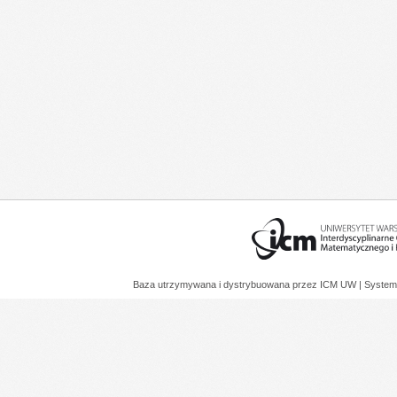
Baza utrzymywana i dystrybuowana przez
ICM UW
| System