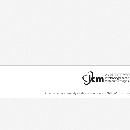
Baza utrzymywana i dystrybuowana przez
ICM UW
| System