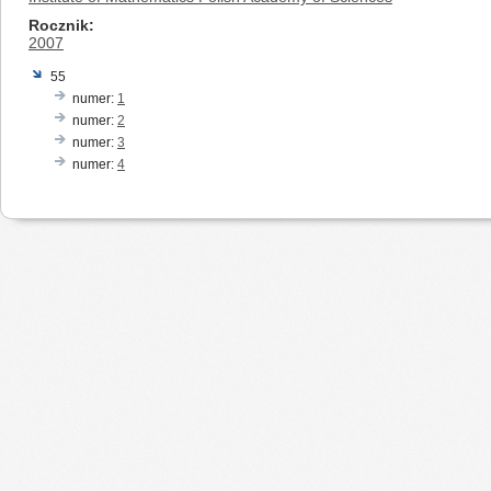
Rocznik
2007
55
numer:
1
numer:
2
numer:
3
numer:
4