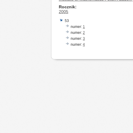
Rocznik
2005
53
numer:
1
numer:
2
numer:
3
numer:
4