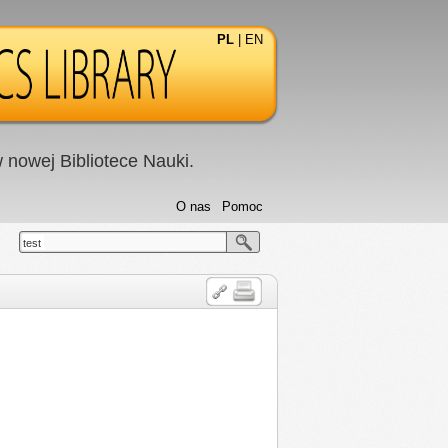
PL
|
EN
nowej Bibliotece Nauki.
O nas
Pomoc
test