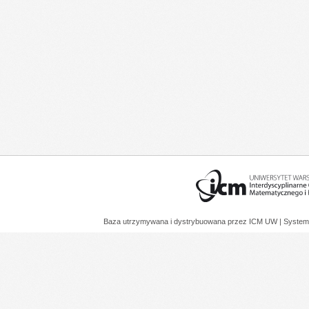
Baza utrzymywana i dystrybuowana przez
ICM UW
| System