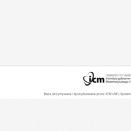
Baza utrzymywana i dystrybuowana przez
ICM UW
| System