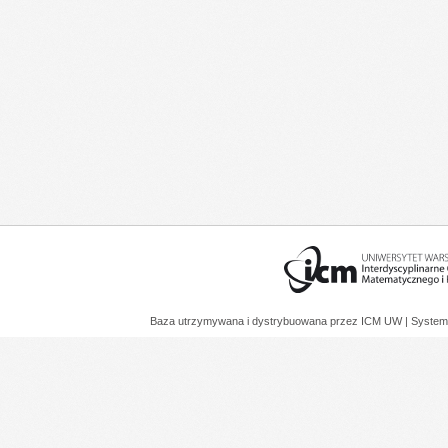
Baza utrzymywana i dystrybuowana przez
ICM UW
| System