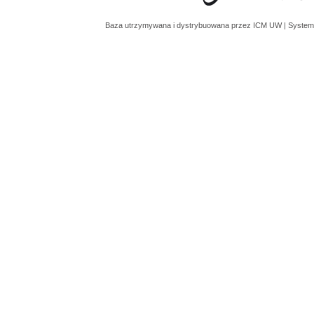
Baza utrzymywana i dystrybuowana przez
ICM UW
| System