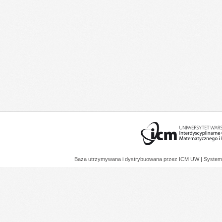
Baza utrzymywana i dystrybuowana przez
ICM UW
| System