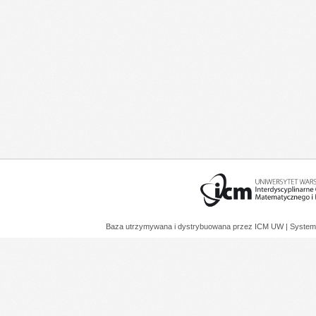
Baza utrzymywana i dystrybuowana przez
ICM UW
| System