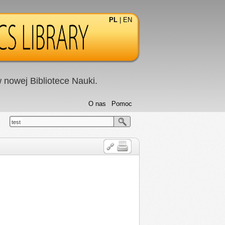
PL
|
EN
nowej Bibliotece Nauki.
O nas
Pomoc
test