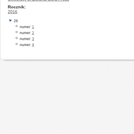
Rocznik
2016
26
numer:
1
numer:
2
numer:
3
numer:
4