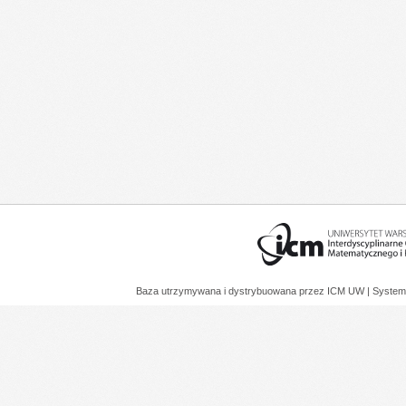
Baza utrzymywana i dystrybuowana przez
ICM UW
| System