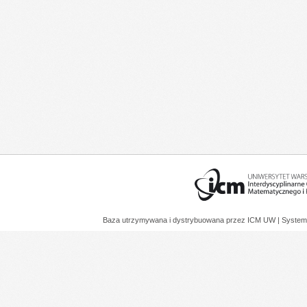
Baza utrzymywana i dystrybuowana przez
ICM UW
| System