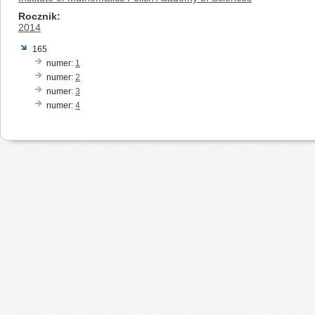
Rocznik
2014
165
numer:
1
numer:
2
numer:
3
numer:
4