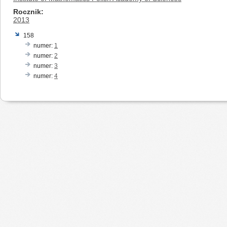
Rocznik
2013
158
numer:
1
numer:
2
numer:
3
numer:
4