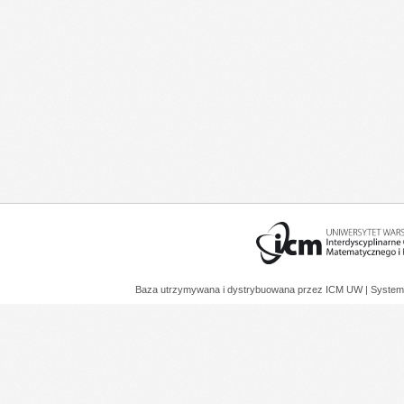
Baza utrzymywana i dystrybuowana przez
ICM UW
| System