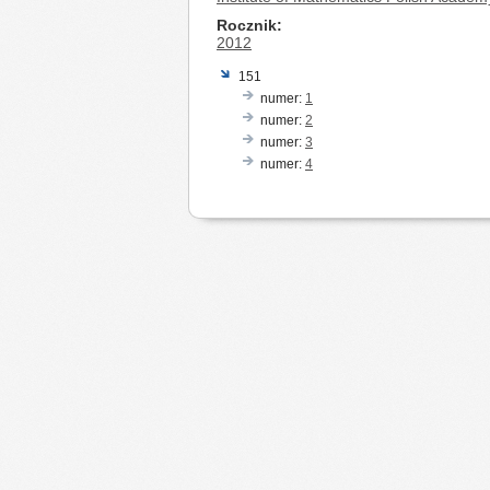
Rocznik
2012
151
numer:
1
numer:
2
numer:
3
numer:
4