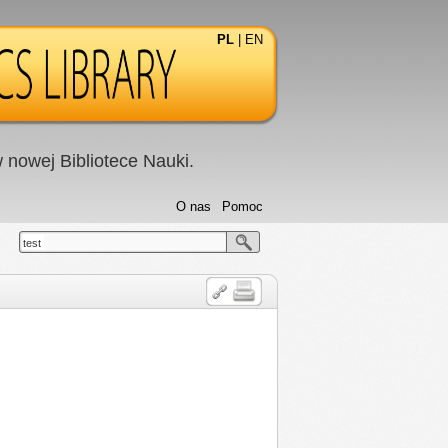
PL
|
EN
nowej Bibliotece Nauki.
O nas
Pomoc
test