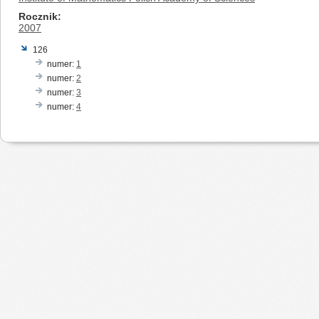
Rocznik
2007
126
numer:
1
numer:
2
numer:
3
numer:
4