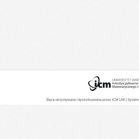
Baza utrzymywana i dystrybuowana przez
ICM UW
| System