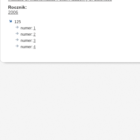
Rocznik
2006
125
numer:
1
numer:
2
numer:
3
numer:
4