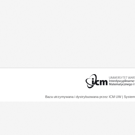
Baza utrzymywana i dystrybuowana przez
ICM UW
| System