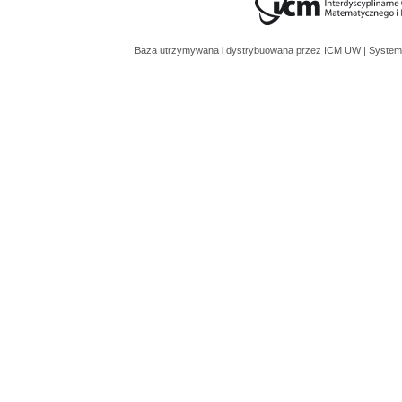
Baza utrzymywana i dystrybuowana przez
ICM UW
| System