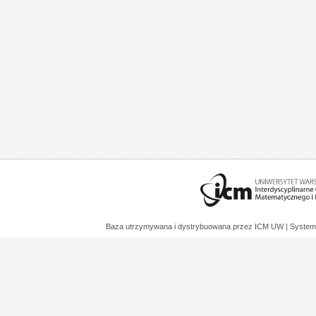
Baza utrzymywana i dystrybuowana przez
ICM UW
| System