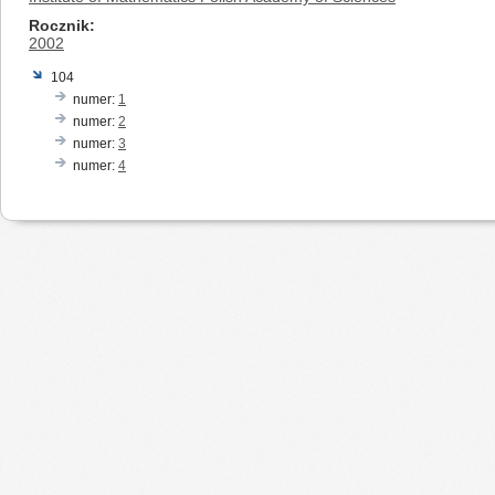
Rocznik
2002
104
numer:
1
numer:
2
numer:
3
numer:
4