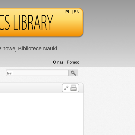
PL
|
EN
nowej Bibliotece Nauki.
O nas
Pomoc
test