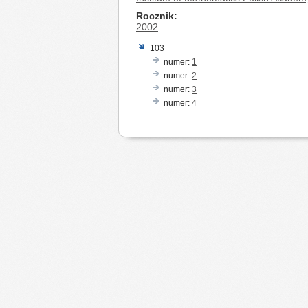
Rocznik
2002
103
numer:
1
numer:
2
numer:
3
numer:
4