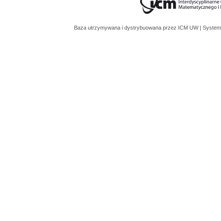
Baza utrzymywana i dystrybuowana przez
ICM UW
| System