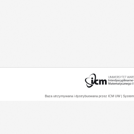
Baza utrzymywana i dystrybuowana przez
ICM UW
| System