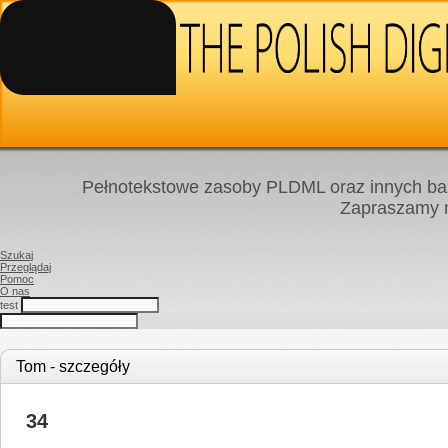
Pełnotekstowe zasoby PLDML oraz innych baz
Zapraszamy
Szukaj
Przeglądaj
Pomoc
O nas
test
Tom - szczegóły
34