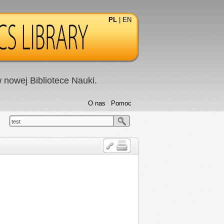
PL
|
EN
nowej Bibliotece Nauki.
O nas
Pomoc
test