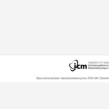
Baza utrzymywana i dystrybuowana przez
ICM UW
| System