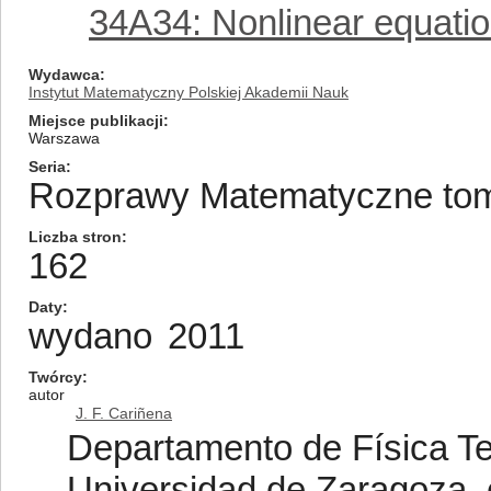
34A34: Nonlinear equati
Wydawca
Instytut Matematyczny Polskiej Akademii Nauk
Miejsce publikacji
Warszawa
Seria
Rozprawy Matematyczne tom/
Liczba stron
162
Daty
wydano
2011
Twórcy
autor
J. F. Cariñena
Departamento de Física Te
Universidad de Zaragoza, 