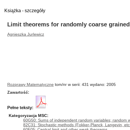
Książka - szczegóły
Limit theorems for randomly coarse graine
Agnieszka Jurlewicz
Rozprawy Matematyczne
tom/nr w serii: 431 wydano: 2005
Zawartość
Pełne teksty:
Kategoryzacja MSC:
60G50: Sums of independent random variables; random 
82C31: Stochastic methods (Fokker-Planck, Langevin, etc
60F05: Central limit and other weak theorems