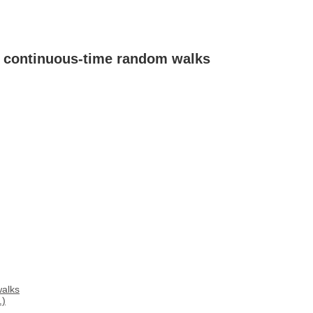
d continuous-time random walks
walks
.)