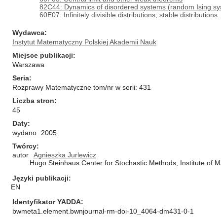
82C44: Dynamics of disordered systems (random Ising sys
60E07: Infinitely divisible distributions; stable distributions
Wydawca
Instytut Matematyczny Polskiej Akademii Nauk
Miejsce publikacji
Warszawa
Seria
Rozprawy Matematyczne tom/nr w serii: 431
Liczba stron
45
Daty
wydano
2005
Twórcy
autor
Agnieszka Jurlewicz
Hugo Steinhaus Center for Stochastic Methods, Institute of
Języki publikacji
EN
Identyfikator YADDA
bwmeta1.element.bwnjournal-rm-doi-10_4064-dm431-0-1