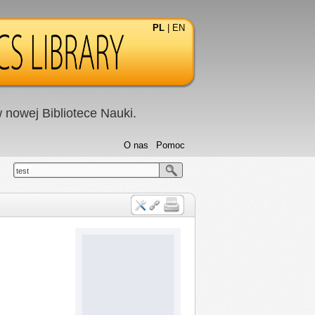
PL
|
EN
nowej Bibliotece Nauki.
O nas
Pomoc
test