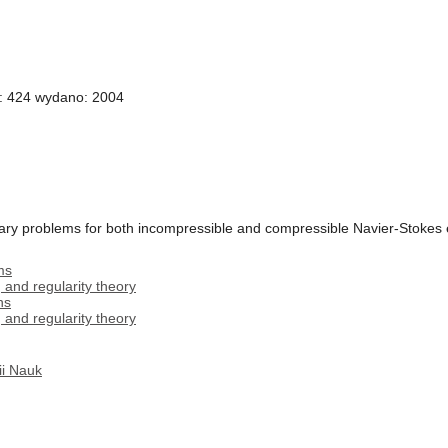
i: 424 wydano: 2004
ary problems for both incompressible and compressible Navier-Stokes e
ms
and regularity theory
ns
and regularity theory
ii Nauk