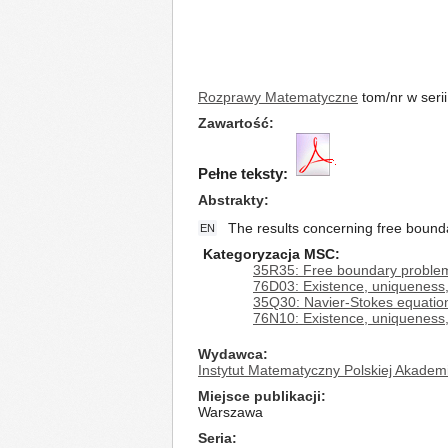
Rozprawy Matematyczne
tom/nr w seri
Zawartość
Pełne teksty:
Abstrakty
The results concerning free bound
EN
Kategoryzacja MSC:
35R35: Free boundary proble
76D03: Existence, uniqueness, 
35Q30: Navier-Stokes equatio
76N10: Existence, uniqueness, 
Wydawca
Instytut Matematyczny Polskiej Akadem
Miejsce publikacji
Warszawa
Seria