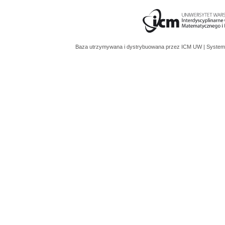
Baza utrzymywana i dystrybuowana przez
ICM UW
| System