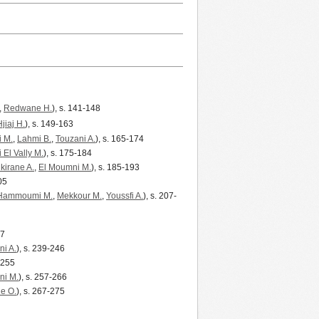
,
Redwane H.
), s. 141-148
jiaj H.
), s. 149-163
i M.
,
Lahmi B.
,
Touzani A.
), s. 165-174
i El Vally M.
), s. 175-184
kirane A.
,
El Moumni M.
), s. 185-193
05
Hammoumi M.
,
Mekkour M.
,
Youssfi A.
), s. 207-
37
ni A.
), s. 239-246
7-255
i M.
), s. 257-266
e O.
), s. 267-275