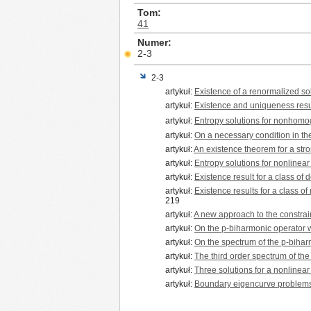
Tom
41
Numer
2-3
2-3
artykuł:
Existence of a renormalized so
artykuł:
Existence and uniqueness result
artykuł:
Entropy solutions for nonhomo
artykuł:
On a necessary condition in th
artykuł:
An existence theorem for a stro
artykuł:
Entropy solutions for nonlinear
artykuł:
Existence result for a class of
artykuł:
Existence results for a class o
219
artykuł:
A new approach to the constrai
artykuł:
On the p-biharmonic operator w
artykuł:
On the spectrum of the p-bihar
artykuł:
The third order spectrum of th
artykuł:
Three solutions for a nonline
artykuł:
Boundary eigencurve problems 