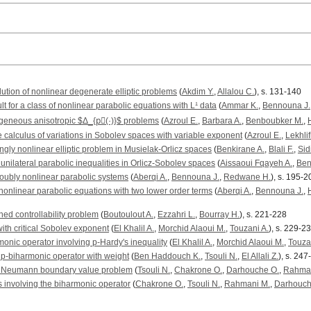
lution of nonlinear degenerate elliptic problems
(
Akdim Y.
,
Allalou C.
), s. 131-140
 for a class of nonlinear parabolic equations with L¹ data
(
Ammar K.
,
Bennouna J.
geneous anisotropic $Δ_{p⃗(·)}$ problems
(
Azroul E.
,
Barbara A.
,
Benboubker M.
,
H
e calculus of variations in Sobolev spaces with variable exponent
(
Azroul E.
,
Lekhlif
ngly nonlinear elliptic problem in Musielak-Orlicz spaces
(
Benkirane A.
,
Blali F.
,
Sid
 unilateral parabolic inequalities in Orlicz-Sobolev spaces
(
Aissaoui Fqayeh A.
,
Ben
 doubly nonlinear parabolic systems
(
Aberqi A.
,
Bennouna J.
,
Redwane H.
), s. 195-2
f nonlinear parabolic equations with two lower order terms
(
Aberqi A.
,
Bennouna J.
,
ned controllability problem
(
Boutoulout A.
,
Ezzahri L.
,
Bourray H.
), s. 221-228
ith critical Sobolev exponent
(
El Khalil A.
,
Morchid Alaoui M.
,
Touzani A.
), s. 229-2
monic operator involving p-Hardy's inequality
(
El Khalil A.
,
Morchid Alaoui M.
,
Touza
e p-biharmonic operator with weight
(
Ben Haddouch K.
,
Tsouli N.
,
El Allali Z.
), s. 24
ar Neumann boundary value problem
(
Tsouli N.
,
Chakrone O.
,
Darhouche O.
,
Rahman
involving the biharmonic operator
(
Chakrone O.
,
Tsouli N.
,
Rahmani M.
,
Darhouch