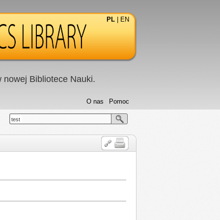
PL
|
EN
nowej Bibliotece Nauki.
O nas
Pomoc
test