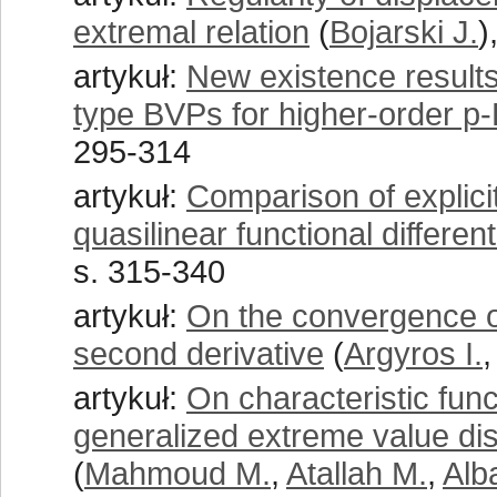
extremal relation
(
Bojarski J.
)
artykuł:
New existence result
type BVPs for higher-order p-L
295-314
artykuł:
Comparison of explicit
quasilinear functional differen
s. 315-340
artykuł:
On the convergence o
second derivative
(
Argyros I.
artykuł:
On characteristic func
generalized extreme value dist
(
Mahmoud M.
,
Atallah M.
,
Alb