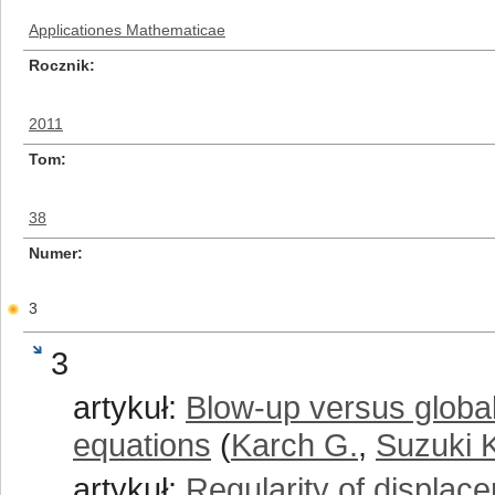
Applicationes Mathematicae
Rocznik
2011
Tom
38
Numer
3
3
artykuł:
Blow-up versus global
equations
(
Karch G.
,
Suzuki 
artykuł:
Regularity of displace