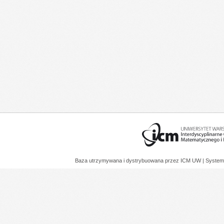
Baza utrzymywana i dystrybuowana przez
ICM UW
| System