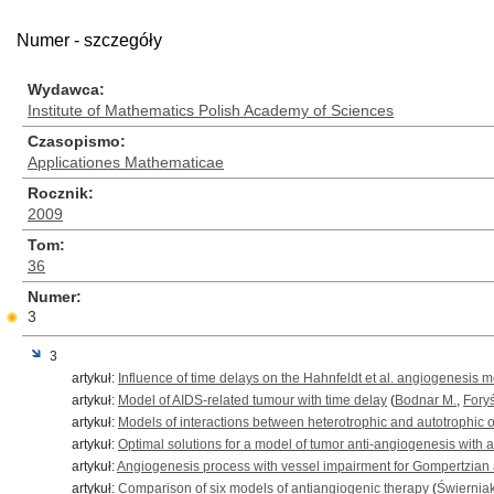
Numer - szczegóły
Wydawca
Institute of Mathematics Polish Academy of Sciences
Czasopismo
Applicationes Mathematicae
Rocznik
2009
Tom
36
Numer
3
3
artykuł:
Influence of time delays on the Hahnfeldt et al. angiogenesis
artykuł:
Model of AIDS-related tumour with time delay
(
Bodnar M.
,
Fory
artykuł:
Models of interactions between heterotrophic and autotrophic
artykuł:
Optimal solutions for a model of tumor anti-angiogenesis with a
artykuł:
Angiogenesis process with vessel impairment for Gompertzian a
artykuł:
Comparison of six models of antiangiogenic therapy
(
Świerniak