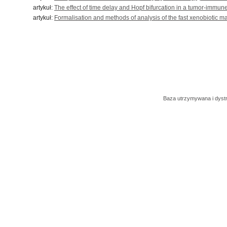
artykuł:
The effect of time delay and Hopf bifurcation in a tumor-imm
artykuł:
Formalisation and methods of analysis of the fast xenobiotic ma
Baza utrzymywana i dys