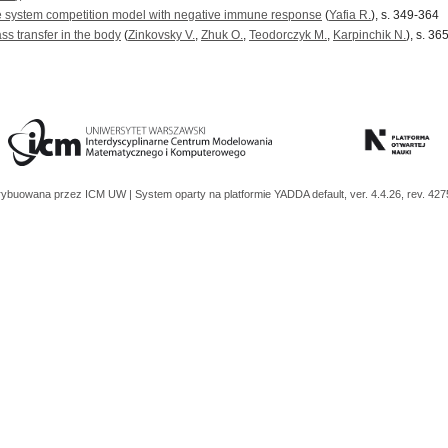
une system competition model with negative immune response
(
Yafia R.
), s. 349-364
ss transfer in the body
(
Zinkovsky V.
,
Zhuk O.
,
Teodorczyk M.
,
Karpinchik N.
), s. 36
trybuowana przez
ICM UW
| System oparty na platformie
YADDA
default, ver. 4.4.26, rev. 42