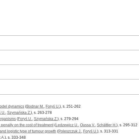
 model dynamics
(
Bodnar M.
,
Foryś U.
), s. 251-262
ś U.
,
Szymańska Z.
), s. 263-278
 organisms
(
Foryś U.
,
Szymańska Z.
), s. 279-294
 penalty on the cost of treatment
(
Ledzewicz U.
,
Oussa V.
,
Schättler H.
), s. 295-312
nd logistic type of tumour growth
(
Poleszczuk J.
,
Foryś U.
), s. 313-331
 A.
), s. 333-348