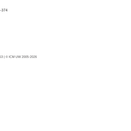
5-374
753 |
© ICM UW 2005-2026