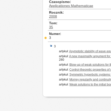
Czasopismo
Applicationes Mathematicae
Rocznik
2008
Tom
35
Numer
3
3
artykuł:
Asymptotic stability of wave e
artykuł:
A new maximality argument for a
280
artykuł:
Blow-up of weak solutions for 
artykuł:
Control-theoretic properties of 
artykuł:
Symmetric hyperbolic systems w
artykuł:
Morrey regularity and continuit
artykuł:
Weak solutions to the initial 