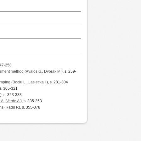
 247-258
 element method
(
Avalos G.
,
Dvorak M.
), s. 259-
amping
(
Bociu L.
,
Lasiecka I.
), s. 281-304
 s. 305-321
.
), s. 323-333
 A.
,
Verde A.
), s. 335-353
ms
(
Radu P.
), s. 355-378