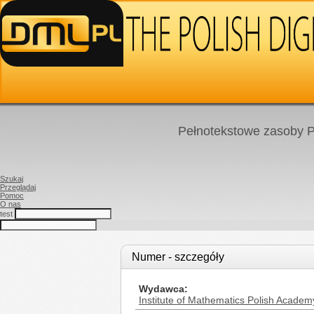
Pełnotekstowe zasoby P
Szukaj
Przeglądaj
Pomoc
O nas
test
Numer - szczegóły
Wydawca
Institute of Mathematics Polish Academ