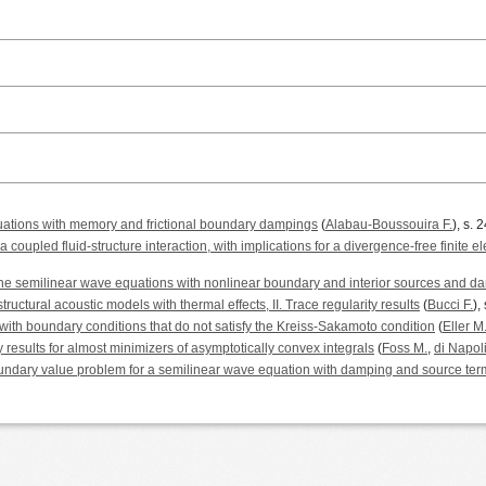
quations with memory and frictional boundary dampings
(
Alabau-Boussouira F.
), s.
 coupled fluid-structure interaction, with implications for a divergence-free finite
the semilinear wave equations with nonlinear boundary and interior sources and d
structural acoustic models with thermal effects, II. Trace regularity results
(
Bucci F.
),
ith boundary conditions that do not satisfy the Kreiss-Sakamoto condition
(
Eller M
y results for almost minimizers of asymptotically convex integrals
(
Foss M.
,
di Napoli
boundary value problem for a semilinear wave equation with damping and source ter