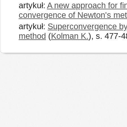
artykuł:
A new approach for fi
convergence of Newton's me
artykuł:
Superconvergence by S
method
(
Kolman K.
), s. 477-