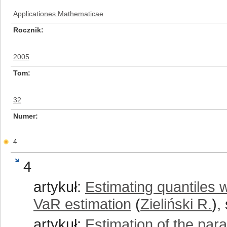
Applicationes Mathematicae
Rocznik
2005
Tom
32
Numer
4
4
artykuł:
Estimating quantiles w
VaR estimation
(
Zieliński R.
),
artykuł:
Estimation of the par