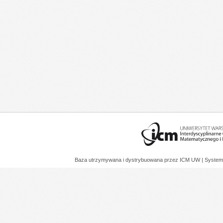
Baza utrzymywana i dystrybuowana przez
ICM UW
| System