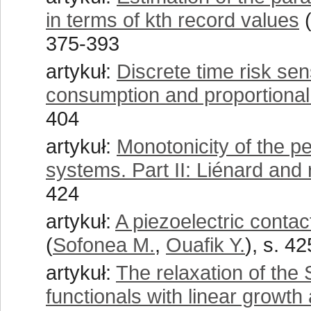
in terms of kth record values
375-393
artykuł:
Discrete time risk sens
consumption and proportional
404
artykuł:
Monotonicity of the pe
systems. Part II: Liénard and
424
artykuł:
A piezoelectric conta
(
Sofonea M.
,
Ouafik Y.
), s. 4
artykuł:
The relaxation of the
functionals with linear growth a