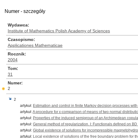
Numer - szczegóły
Wydawca
Institute of Mathematics Polish Academy of Sciences
Czasopismo
Applicationes Mathematicae
Rocznik
2004
Tom
31
Numer
2
2
artykuł:
Estimation and control in finite Markov decision processes with
artykuł:
A procedure for ε-comparison of means of two normal distributi
artykuł:
Properties of the induced semigroup of an Archimedean copul
artykuł:
General method of regularization. I: Functionals defined on BD
artykuł:
Global existence of solutions for incompressible magnetohyd
artykuł:
Local existence of solutions of the free boundary problem for