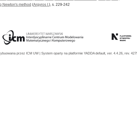
ing Newton's method
(
Argyros I.
), s. 229-242
trybuowana przez
ICM UW
| System oparty na platformie
YADDA
default, ver. 4.4.26, rev. 42