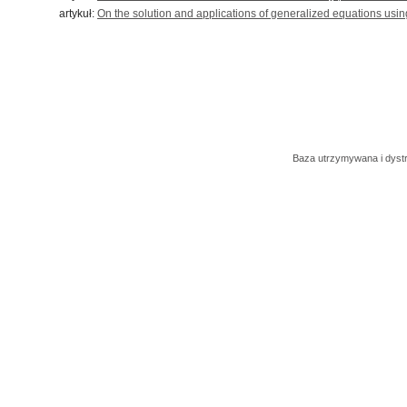
artykuł:
On the solution and applications of generalized equations us
Baza utrzymywana i dys