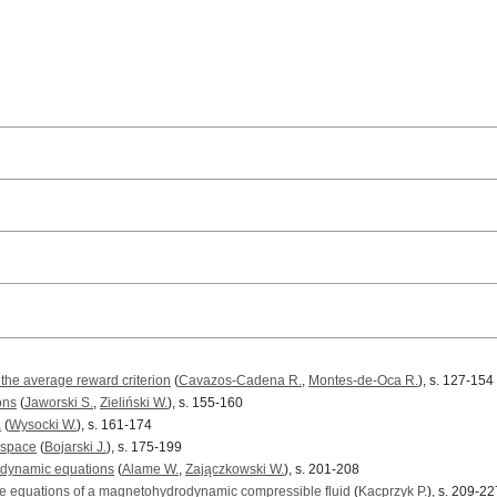
 the average reward criterion
(
Cavazos-Cadena R.
,
Montes-de-Oca R.
), s. 127-154
ons
(
Jaworski S.
,
Zieliński W.
), s. 155-160
a
(
Wysocki W.
), s. 161-174
 space
(
Bojarski J.
), s. 175-199
rodynamic equations
(
Alame W.
,
Zajączkowski W.
), s. 201-208
 the equations of a magnetohydrodynamic compressible fluid
(
Kacprzyk P.
), s. 209-22