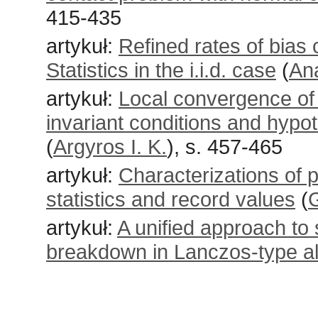
415-435
artykuł:
Refined rates of bias
Statistics in the i.i.d. case
(
Ana
artykuł:
Local convergence of
invariant conditions and hypo
(
Argyros I. K.
), s. 457-465
artykuł:
Characterizations of 
statistics and record values
(
G
artykuł:
A unified approach to 
breakdown in Lanczos-type a