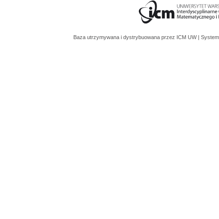
Baza utrzymywana i dystrybuowana przez
ICM UW
| System