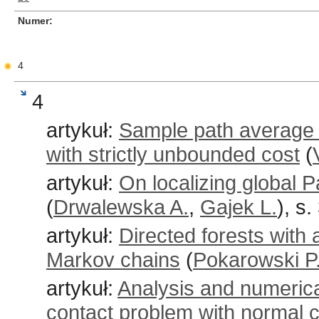
Numer
4
4
artykuł:
Sample path average o
with strictly unbounded cost
(
artykuł:
On localizing global P
(
Drwalewska A.
,
Gajek L.
), s
artykuł:
Directed forests with 
Markov chains
(
Pokarowski P
artykuł:
Analysis and numerical
contact problem with normal 