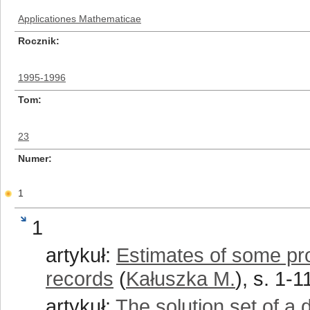
Applicationes Mathematicae
Rocznik
1995-1996
Tom
23
Numer
1
1
artykuł:
Estimates of some pro
records
(
Kałuszka M.
), s. 1-1
artykuł:
The solution set of a d