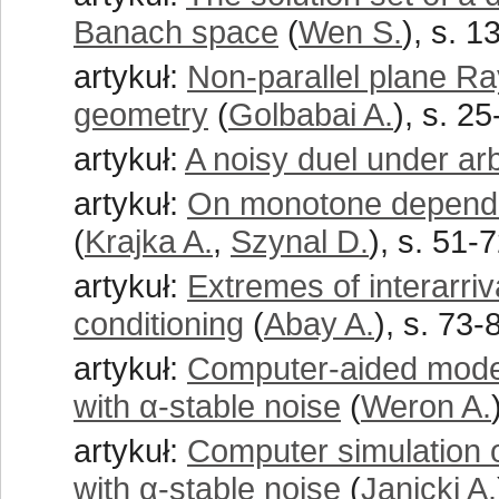
Banach space
(
Wen S.
), s. 1
artykuł:
Non-parallel plane Ra
geometry
(
Golbabai A.
), s. 2
artykuł:
A noisy duel under arb
artykuł:
On monotone dependen
(
Krajka A.
,
Szynal D.
), s. 51-
artykuł:
Extremes of interarri
conditioning
(
Abay A.
), s. 73-
artykuł:
Computer-aided modeli
with α-stable noise
(
Weron A.
artykuł:
Computer simulation of
with α-stable noise
(
Janicki A.