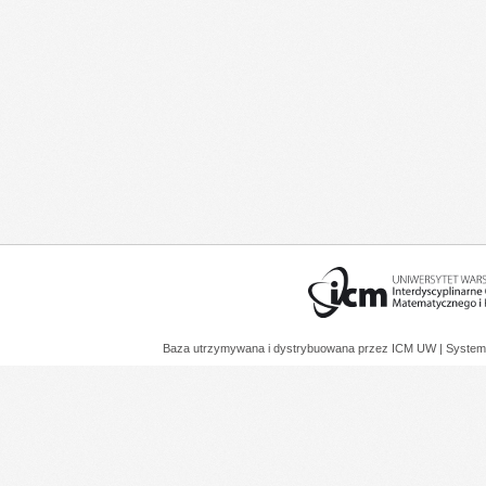
Baza utrzymywana i dystrybuowana przez
ICM UW
| System