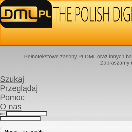
Pełnotekstowe zasoby PLDML oraz innych baz
Zapraszamy
Szukaj
Przeglądaj
Pomoc
O nas
test
Numer - szczegóły