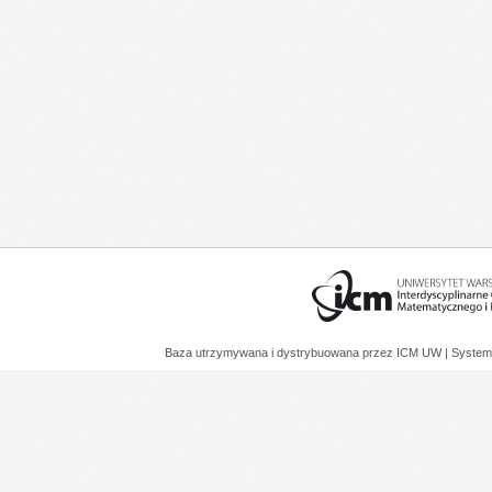
Baza utrzymywana i dystrybuowana przez
ICM UW
| System