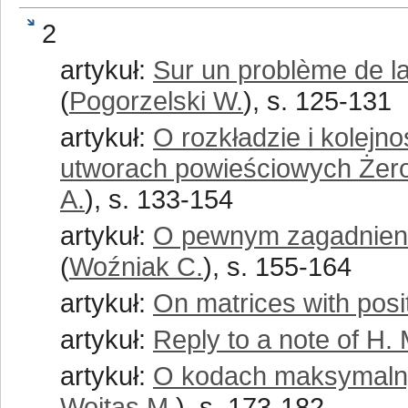
2
artykuł:
Sur un problème de l
(
Pogorzelski W.
), s. 125-131
artykuł:
O rozkładzie i kolej
utworach powieściowych Żero
A.
), s. 133-154
artykuł:
O pewnym zagadnieniu
(
Woźniak C.
), s. 155-164
artykuł:
On matrices with posi
artykuł:
Reply to a note of H.
artykuł:
O kodach maksymalny
Wojtas M.
), s. 173-182