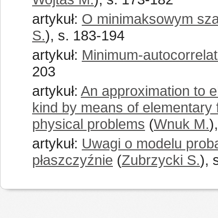
artykuł:
O minimaksowym szaco
S.
), s. 183-194
artykuł:
Minimum-autocorrela
203
artykuł:
An approximation to ell
kind by means of elementary 
physical problems
(
Wnuk M.
)
artykuł:
Uwagi o modelu proba
płaszczyźnie
(
Zubrzycki S.
),