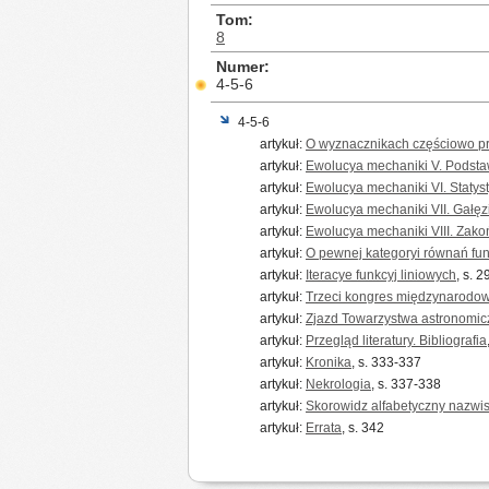
Tom
8
Numer
4-5-6
4-5-6
artykuł:
O wyznacznikach częściowo p
artykuł:
Ewolucya mechaniki V. Podst
artykuł:
Ewolucya mechaniki VI. Statys
artykuł:
Ewolucya mechaniki VII. Gałę
artykuł:
Ewolucya mechaniki VIII. Zako
artykuł:
O pewnej kategoryi równań fu
artykuł:
Iteracye funkcyj liniowych
, s. 
artykuł:
Trzeci kongres międzynarodow
artykuł:
Zjazd Towarzystwa astronomic
artykuł:
Przegląd literatury. Bibliografia
artykuł:
Kronika
, s. 333-337
artykuł:
Nekrologia
, s. 337-338
artykuł:
Skorowidz alfabetyczny nazwi
artykuł:
Errata
, s. 342