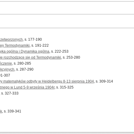
rzetworzonych
, s. 177-190
awy Termodynamiki
, s. 191-222
tyka ogólna i Dynamika ogólna
, s. 222-253
zie rozchodzące się od Termodynamiki
, s. 253-280
ńczenie
, s. 280-285
nkcyjnych
, s. 287-290
291-307
y matematyków odbyty w Heidelbergu 8-13 sierpnia 1904
, s. 309-314
znego w Lund 5-9 września 1904r
, s. 315-325
, s. 327-333
sk
, s. 339-341