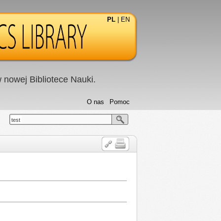
PL
|
EN
nowej Bibliotece Nauki.
O nas
Pomoc
test