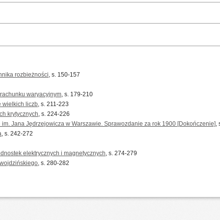
nnika rozbieżności
, s. 150-157
 rachunku waryacyjnym
, s. 179-210
wielkich liczb
, s. 211-223
ch krytycznych
, s. 224-226
im. Jana Jędrzejowicza w Warszawie. Sprawozdanie za rok 1900 [Dokończenie]
,
a
, s. 242-272
dnostek elektrycznych i magnetycznych
, s. 274-279
Cwojdzińskiego
, s. 280-282