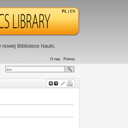
PL
|
EN
nowej Bibliotece Nauki.
O nas
Pomoc
test