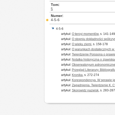
Tom
5
Numer
4-5-6
4-5-6
artykuł:
O teroyi momentów
, s. 141-149
artykuł:
O stopniu dokładności spółczy
artykuł:
O wieku ziemi
, s. 158-178
artykuł:
O warunkach dostatecznych w
artykuł:
Twierdzenie Poissona o prawie 
artykuł:
Notatka historyczna o zjawiska
artykuł:
Obserwatoryum astronomiczne 
artykuł:
Przegląd Literarury. Bibliografi
artykuł:
Kronika
, s. 272-274
artykuł:
Korespondencya. W sprawie je
artykuł:
Zagadnienia. Twierdzenie K. 
artykuł:
Skorowidz nazwisk
, s. 283-287