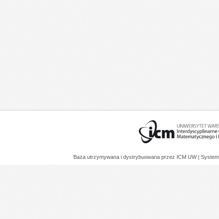
Baza utrzymywana i dystrybuowana przez
ICM UW
| System