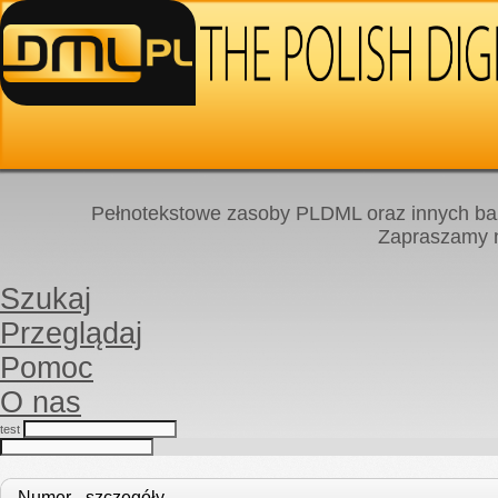
Pełnotekstowe zasoby PLDML oraz innych baz
Zapraszamy
Szukaj
Przeglądaj
Pomoc
O nas
test
Numer - szczegóły