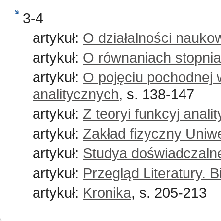
3-4
artykuł:
O działalności nauko
artykuł:
O równaniach stopnia
artykuł:
O pojęciu pochodnej w
analitycznych
, s. 138-147
artykuł:
Z teoryi funkcyj anali
artykuł:
Zakład fizyczny Uniw
artykuł:
Studya doświadczaln
artykuł:
Przegląd Literatury. Bi
artykuł:
Kronika
, s. 205-213